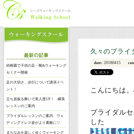
久々のブライ
20180415
date:
cat
幼稚園で子供の足・靴&ウォーキング
セミナー開催
足の大切さ、歩行について講演イベ
こんにちは。
ント！
立ち居振る舞いで美人度UP！ 瞬美
レッスンのご案内
ブライダルセ
ブライダルレッスンのご案内 ウェ
した
ディングドレス姿がより素敵に♡
まちなみを楽しく歩くウォーキング