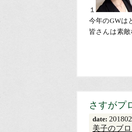
１
今年のGWは
皆さんは素敵
さすがプ
201802
date:
美子のブロ