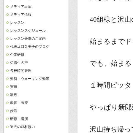
メディア出演
メディア情報
40組様と沢
レッスン
レッスンスケジュール
レッスン会場のご案内
始まるまでド
代表坂口久美子のブログ
企業研修
でも、始まる
受講生の声
各校時間管理
姿勢・ウォーキング効果
１時間ピッタ
実績
家族
教育・医療
やっぱり新郎
歩活
研修・講演
過去の取材協力
沢山持ち帰っ