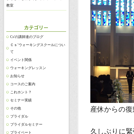
教室
Cs'の講師達のブログ
Ｃｓ’ウォーキングスクールについ
て
イベント関係
ウォーキングレッスン
お知らせ
コースのご案内
これホント？
セミナー実績
産休からの復
その他
ブライダル
ブライダルセミナー
久しぶりに緊
プライベート