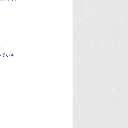
ら
いていも