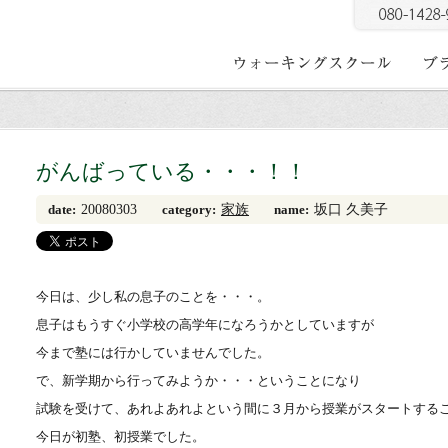
がんばっている・・・！！
20080303
家族
坂口 久美子
date:
category:
name:
今日は、少し私の息子のことを・・・。
息子はもうすぐ小学校の高学年になろうかとしていますが
今まで塾には行かしていませんでした。
で、新学期から行ってみようか・・・ということになり
試験を受けて、あれよあれよという間に３月から授業がスタートする
今日が初塾、初授業でした。