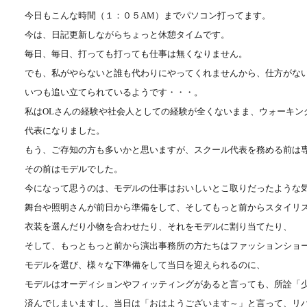
今日もこんな時間（１：０５AM）までパソコン打ってます。
今は、日記更新しながらちょっと休憩タイムです。
毎日、毎日、打っても打っても仕事は無くなりません。
でも、私がやらないと誰も代わりにやってくれませんから、仕方がな
いつも追い立てられているようです・・・。
私はOLさんの経験や社会人としての経験が全くないまま、ウォーキン
代表になりました。
もう、ご存知の方も多いかと思いますが、スクール代表を務める前は
その前はモデルでした。
今になって思うのは、モデルの仕事はおいしいとこ取りだったような
舞台や照明さんが前日から準備をして、そしてもっと前からスタイリ
衣装を選んだり小物を合わせたり、それをモデルに割り当てたり、
そして、もっともっと前から演出事務所の方たちはファッションショ
モデルを選び、様々な下準備をして当日を迎えられるのに、
モデルはオーディションやフィッティングがあると言っても、所詮「
済んでしまいますし、当日は「おはようございます～」と言って、リ