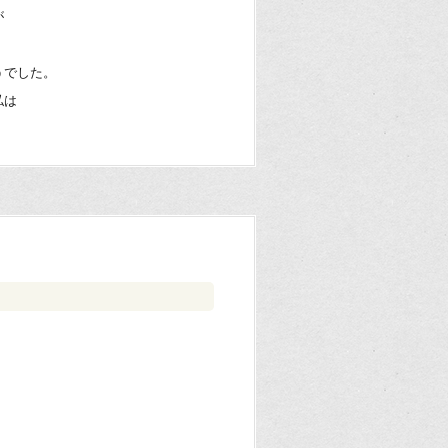
が
うでした。
私は