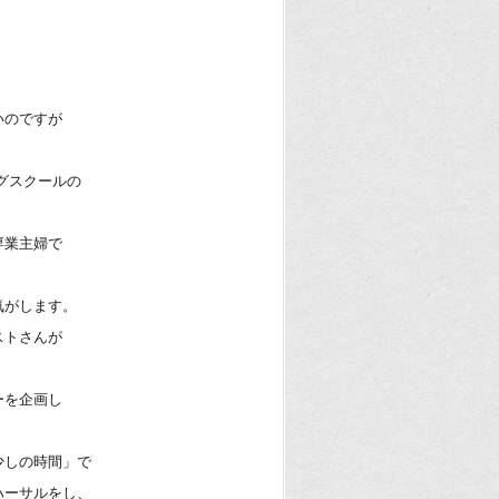
いのですが
グスクールの
専業主婦で
気がします。
ストさんが
ーを企画し
少しの時間」で
ハーサルをし、