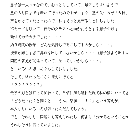
息子は一人っ子なので、おっとりしていて、緊張しやすいようで
塾の入り口までは着いて行ったのですが、すぐに塾の先生方が「今日
声をかけてくださったので、私はそっと見守ることにしました。
ICカードを頂いて、自分のクラスへと向かおうとする息子の顔は
緊張でカチカチでした・・・・。
約３時間の授業、どんな気持ちで過ごしてるのかしら・・・。
授業が難しすぎて鼻血を出していないかしら・・・（息子はよく出す
問題の答えが間違っていて、泣いてないかしら・・・。
と、いろいろ思いめぐらしておりました。
そして、終わったころに迎えに行くと
「？？？？？？？」
最初の顔とは打って変わって、自信に満ち溢れた顔で私の横にやって
「どうだった？と聞くと、「うん。楽勝～～！！」という答えが。
本人なりにいろいろ頑張ったんだんでしょう。
でも、それなりに問題にも答えられたし、何より「分かるということ
うれしそうに言っていました。