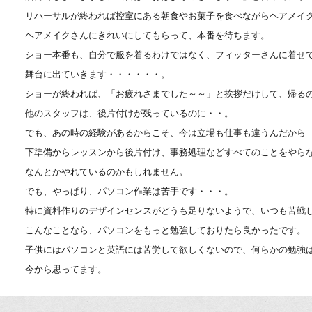
リハーサルが終われば控室にある朝食やお菓子を食べながらヘアメイ
ヘアメイクさんにきれいにしてもらって、本番を待ちます。
ショー本番も、自分で服を着るわけではなく、フィッターさんに着せ
舞台に出ていきます・・・・・・。
ショーが終われば、「お疲れさまでした～～」と挨拶だけして、帰る
他のスタッフは、後片付けが残っているのに・・。
でも、あの時の経験があるからこそ、今は立場も仕事も違うんだから
下準備からレッスンから後片付け、事務処理などすべてのことをやら
なんとかやれているのかもしれません。
でも、やっぱり、パソコン作業は苦手です・・・。
特に資料作りのデザインセンスがどうも足りないようで、いつも苦戦
こんなことなら、パソコンをもっと勉強しておりたら良かったです。
子供にはパソコンと英語には苦労して欲しくないので、何らかの勉強
今から思ってます。