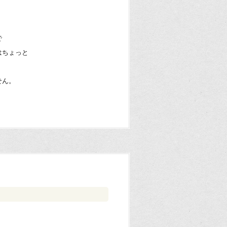
で
はちょっと
せん。