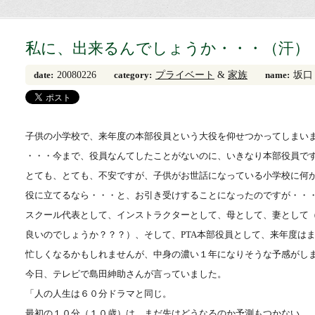
私に、出来るんでしょうか・・・（汗）
20080226
プライベート
&
家族
坂口
date:
category:
name:
子供の小学校で、来年度の本部役員という大役を仰せつかってしまい
・・・今まで、役員なんてしたことがないのに、いきなり本部役員で
とても、とても、不安ですが、子供がお世話になっている小学校に何
役に立てるなら・・・と、お引き受けすることになったのですが・・
スクール代表として、インストラクターとして、母として、妻として
良いのでしょうか？？？）、そして、PTA本部役員として、来年度は
忙しくなるかもしれませんが、中身の濃い１年になりそうな予感がし
今日、テレビで島田紳助さんが言っていました。
「人の人生は６０分ドラマと同じ。
最初の１０分（１０歳）は、まだ先はどうなるのか予測もつかない。