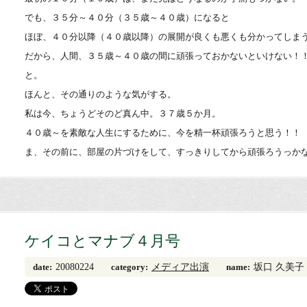
でも、３５分～４０分（３５歳～４０歳）になると
ほぼ、４０分以降（４０歳以降）の展開が良くも悪くも分かってしま
だから、人間、３５歳～４０歳の間に頑張っておかないといけない！
と。
ほんと、その通りのような気がする。
私は今、ちょうどそのど真ん中。３７歳５か月。
４０歳～を素敵な人生にするために、今を精一杯頑張ろうと思う！！
ま、その前に、部屋の片づけをして、すっきりしてから頑張ろうっか
ケイコとマナブ４月号
20080224
メディア出演
坂口 久美子
date:
category:
name: