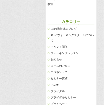
教室
Cs'の講師達のブログ
Ｃｓ’ウォーキングスクールについ
て
イベント関係
ウォーキングレッスン
お知らせ
コースのご案内
これホント？
セミナー実績
その他
ブライダル
ブライダルセミナー
プライベート