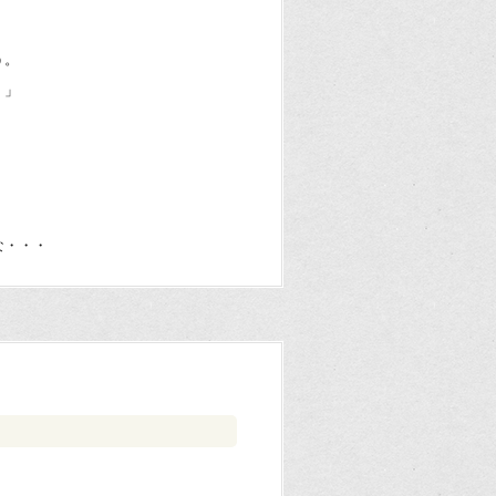
う。
！」
な・・・