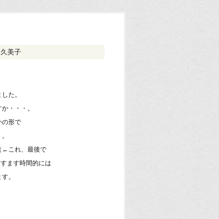
 久美子
ました。
すか・・・。
かの形で
・。
（←これ、最後で
ますます時間的には
ます。