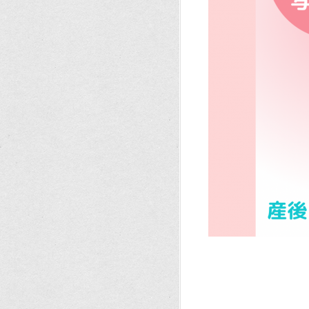
。
。
。