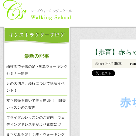
【歩育】赤ち
20210630
date:
cat
幼稚園で子供の足・靴&ウォーキング
セミナー開催
足の大切さ、歩行について講演イベ
ント！
赤
立ち居振る舞いで美人度UP！ 瞬美
レッスンのご案内
ブライダルレッスンのご案内 ウェ
ディングドレス姿がより素敵に♡
まちなみを楽しく歩くウォーキング