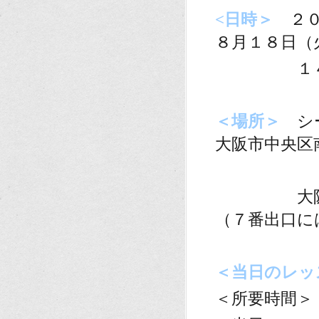
<日時＞
２
８月１８日（
１４：０
・
＜場所＞
シ
大阪市中央区
。
大阪メトロ
（７番出口に
。
＜当日のレッ
＜所要時間＞