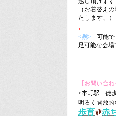
越し頂けます
（お着替えの
たします。）
。
<靴>
可能で
足可能な会場
。
。
。
【
お問い合わ
<本町駅 徒歩
明るく開放的
歩育
赤