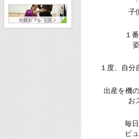
子
１
１度、自分
出産を機
お
毎
ビ