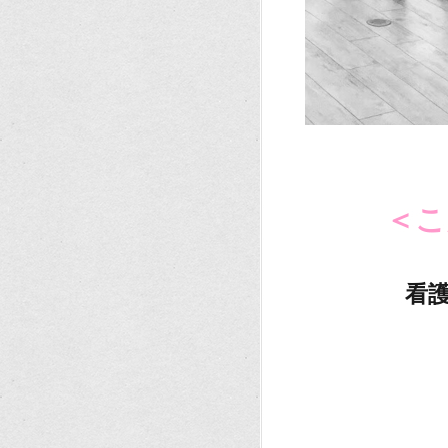
。
。
＜こ
。
看