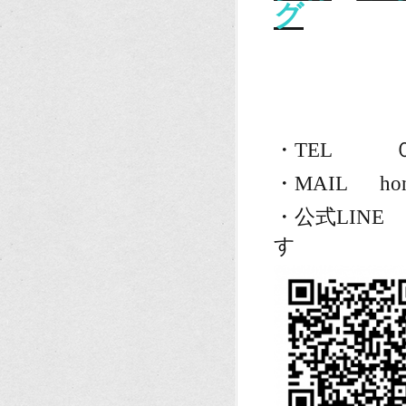
グ
・TEL ０
・MAIL honam
・公式LIN
す