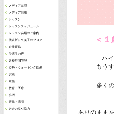
メディア出演
メディア情報
レッスン
レッスンスケジュール
・
レッスン会場のご案内
＜１
代表坂口久美子のブログ
企業研修
・
受講生の声
ハイ
各校時間管理
もう
姿勢・ウォーキング効果
実績
家族
多く
教育・医療
歩活
研修・講演
過去の取材協力
ありのまま