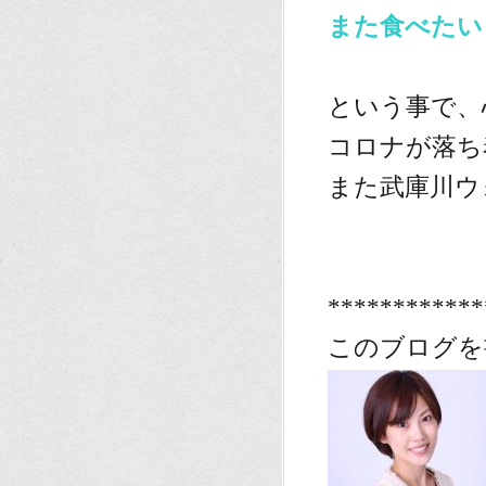
また食べたい
、
という事で、
コロナが落ち
また武庫川ウ
************
このブログを