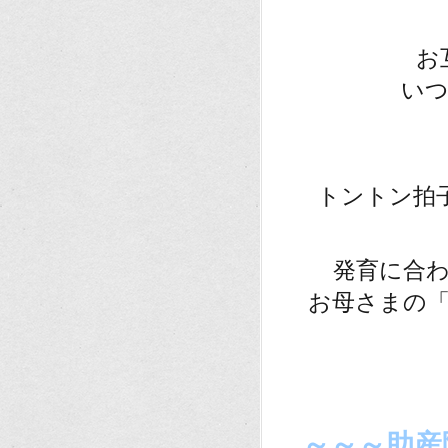
お
い
トントン拍
発育に合
お母さまの
。
。
～～～助産